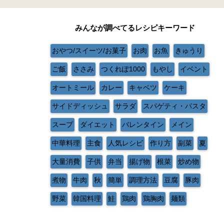
みんなが調べてるレシピキーワード
おやつ/スイーツ/お菓子
お肉
お魚
きゅうり
ご飯
ささみ
つくれぽ1000
もやし
イベント
オートミール
カレー
キャベツ
ケーキ
サイドディッシュ
サラダ
スパゲティ・パスタ
スープ
ダイエット
バレンタイン
メイン
中華料理
主食
人気レシピ
作り方
副菜
夏
大量消費
子供
弁当
揚げ物
根菜
炒め物
煮物
牛肉
秋
簡単
調理方法
豆腐
豚肉
野菜
韓国料理
鮭
鶏肉
鶏胸肉
麺類