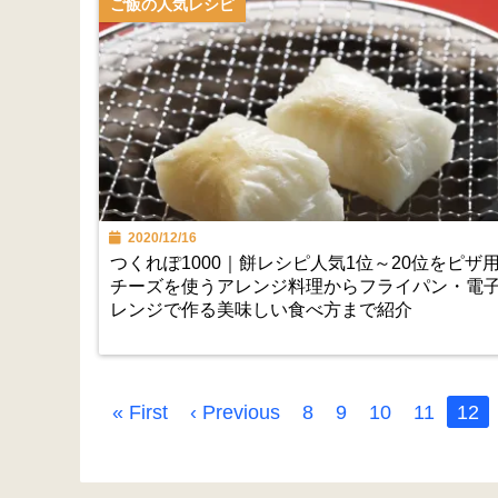
ご飯の人気レシピ
2020/12/16
つくれぽ1000｜餅レシピ人気1位～20位をピザ
チーズを使うアレンジ料理からフライパン・電
レンジで作る美味しい食べ方まで紹介
« First
‹ Previous
8
9
10
11
12