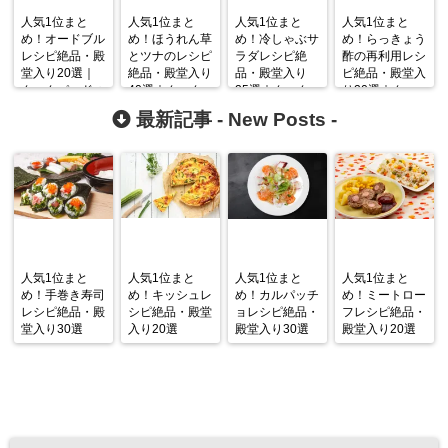
人気1位まと
人気1位まと
人気1位まと
人気1位まと
め！オードブル
め！ほうれん草
め！冷しゃぶサ
め！らっきょう
レシピ絶品・殿
とツナのレシピ
ラダレシピ絶
酢の再利用レシ
堂入り20選｜
絶品・殿堂入り
品・殿堂入り
ピ絶品・殿堂入
クックパッドつ
40選｜クック
25選｜クック
り20選｜クッ
くれぽ1000
パッドつくれぽ
パッドつくれぽ
クパッドつくれ
最新記事 -
New Posts
-
1000
1000
ぽ1000
人気1位まと
人気1位まと
人気1位まと
人気1位まと
め！手巻き寿司
め！キッシュレ
め！カルパッチ
め！ミートロー
レシピ絶品・殿
シピ絶品・殿堂
ョレシピ絶品・
フレシピ絶品・
堂入り30選
入り20選
殿堂入り30選
殿堂入り20選