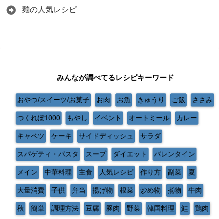
麺の人気レシピ
みんなが調べてるレシピキーワード
おやつ/スイーツ/お菓子
お肉
お魚
きゅうり
ご飯
ささみ
つくれぽ1000
もやし
イベント
オートミール
カレー
キャベツ
ケーキ
サイドディッシュ
サラダ
スパゲティ・パスタ
スープ
ダイエット
バレンタイン
メイン
中華料理
主食
人気レシピ
作り方
副菜
夏
大量消費
子供
弁当
揚げ物
根菜
炒め物
煮物
牛肉
秋
簡単
調理方法
豆腐
豚肉
野菜
韓国料理
鮭
鶏肉