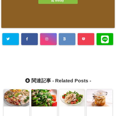
feedly
関連記事 -
Related Posts
-