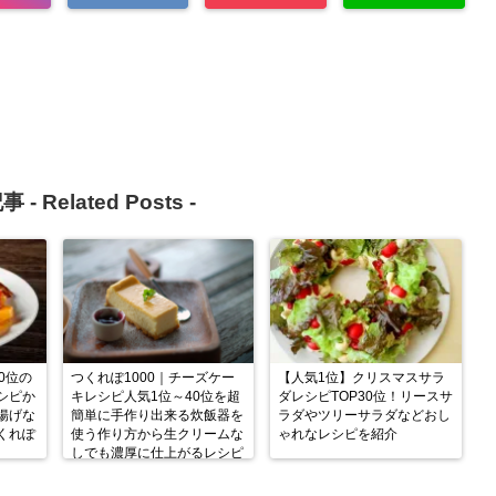
事 -
Related Posts
-
0位の
つくれぽ1000｜チーズケー
【人気1位】クリスマスサラ
シピか
キレシピ人気1位～40位を超
ダレシピTOP30位！リースサ
揚げな
簡単に手作り出来る炊飯器を
ラダやツリーサラダなどおし
くれぽ
使う作り方から生クリームな
ゃれなレシピを紹介
しでも濃厚に仕上がるレシピ
まで紹介【クックパッド】