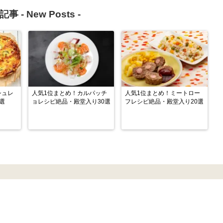
記事 -
New Posts
-
シュレ
人気1位まとめ！カルパッチ
人気1位まとめ！ミートロー
選
ョレシピ絶品・殿堂入り30選
フレシピ絶品・殿堂入り20選