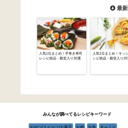
最新
人気1位まとめ！手巻き寿司
人気1位まとめ！キッ
レシピ絶品・殿堂入り30選
シピ絶品・殿堂入り20
みんなが調べてるレシピキーワード
おやつ/スイーツ/お菓子
お肉
お魚
きゅうり