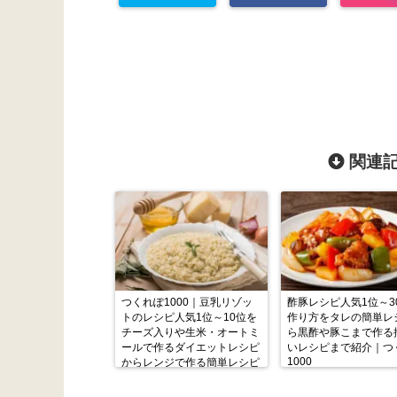
関連記
つくれぽ1000｜豆乳リゾッ
酢豚レシピ人気1位～3
トのレシピ人気1位～10位を
作り方をタレの簡単レ
チーズ入りや生米・オートミ
ら黒酢や豚こまで作る
ールで作るダイエットレシピ
いレシピまで紹介｜つ
1000
からレンジで作る簡単レシピ
まで紹介