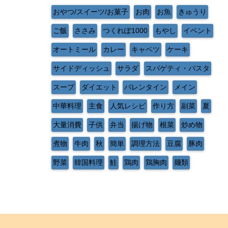
おやつ/スイーツ/お菓子
お肉
お魚
きゅうり
ご飯
ささみ
つくれぽ1000
もやし
イベント
オートミール
カレー
キャベツ
ケーキ
サイドディッシュ
サラダ
スパゲティ・パスタ
スープ
ダイエット
バレンタイン
メイン
中華料理
主食
人気レシピ
作り方
副菜
夏
大量消費
子供
弁当
揚げ物
根菜
炒め物
煮物
牛肉
秋
簡単
調理方法
豆腐
豚肉
野菜
韓国料理
鮭
鶏肉
鶏胸肉
麺類