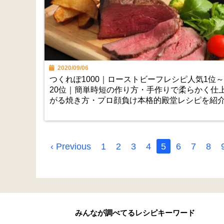
2020/09/06
つくれぽ1000｜ローストビーフレシピ人気1位～
20位｜簡単時短の作り方・手作りで柔らかく仕
がる焼き方・プロ顔負け本格的殿堂レシピを紹
‹ Previous
1
2
3
4
5
6
7
8
みんなが調べてるレシピキーワード