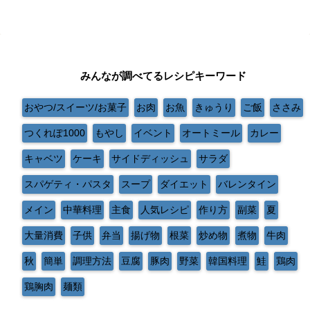
みんなが調べてるレシピキーワード
おやつ/スイーツ/お菓子
お肉
お魚
きゅうり
ご飯
ささみ
つくれぽ1000
もやし
イベント
オートミール
カレー
キャベツ
ケーキ
サイドディッシュ
サラダ
スパゲティ・パスタ
スープ
ダイエット
バレンタイン
メイン
中華料理
主食
人気レシピ
作り方
副菜
夏
大量消費
子供
弁当
揚げ物
根菜
炒め物
煮物
牛肉
秋
簡単
調理方法
豆腐
豚肉
野菜
韓国料理
鮭
鶏肉
鶏胸肉
麺類