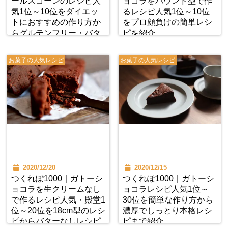
ールスコーンのレシピ人
ョコラをパウンド型で作
気1位～10位をダイエッ
るレシピ人気1位～10位
トにおすすめの作り方か
をプロ顔負けの簡単レシ
らグルテンフリー・バタ
ピを紹介
ーなしレシピまで紹介
お菓子の人気レシピ
お菓子の人気レシピ
2020/12/20
2020/12/15
つくれぽ1000｜ガトーシ
つくれぽ1000｜ガトーシ
ョコラを生クリームなし
ョコラレシピ人気1位～
で作るレシピ人気・殿堂1
30位を簡単な作り方から
位～20位を18cm型のレシ
濃厚でしっとり本格レシ
ピからバターなしレシピ
ピまで紹介