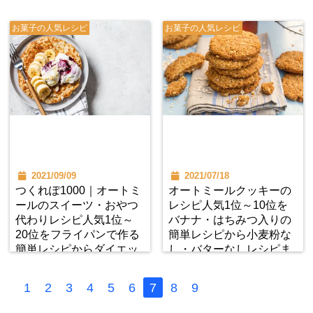
まで紹介
お菓子の人気レシピ
お菓子の人気レシピ
2021/09/09
2021/07/18
つくれぽ1000｜オートミ
オートミールクッキーの
ールのスイーツ・おやつ
レシピ人気1位～10位を
代わりレシピ人気1位～
バナナ・はちみつ入りの
20位をフライパンで作る
簡単レシピから小麦粉な
簡単レシピからダイエッ
し・バターなしレシピま
ト向き低糖質レシピまで
で紹介｜つくれぽ1000
紹介
1
2
3
4
5
6
7
8
9