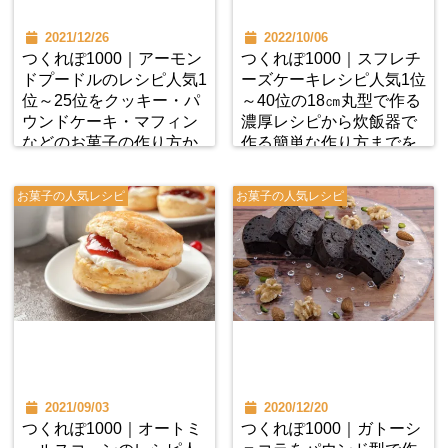
2021/12/26
2022/10/06
つくれぽ1000｜アーモン
つくれぽ1000｜スフレチ
ドプードルのレシピ人気1
ーズケーキレシピ人気1位
位～25位をクッキー・パ
～40位の18㎝丸型で作る
ウンドケーキ・マフィン
濃厚レシピから炊飯器で
などのお菓子の作り方か
作る簡単な作り方までを
ら大量消費レシピまで紹
紹介
介
お菓子の人気レシピ
お菓子の人気レシピ
2021/09/03
2020/12/20
つくれぽ1000｜オートミ
つくれぽ1000｜ガトーシ