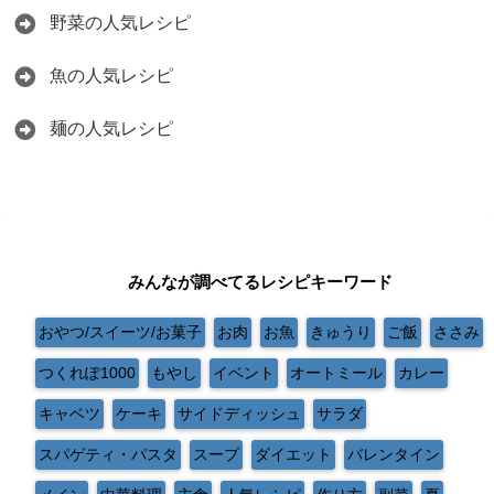
野菜の人気レシピ
魚の人気レシピ
麺の人気レシピ
みんなが調べてるレシピキーワード
おやつ/スイーツ/お菓子
お肉
お魚
きゅうり
ご飯
ささみ
つくれぽ1000
もやし
イベント
オートミール
カレー
キャベツ
ケーキ
サイドディッシュ
サラダ
スパゲティ・パスタ
スープ
ダイエット
バレンタイン