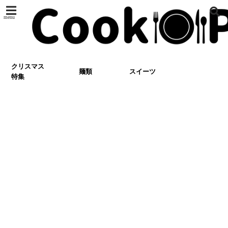
menu
クリスマス
麺類
スイーツ
特集