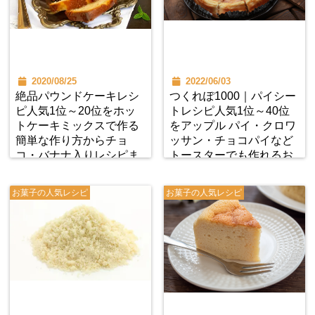
2020/08/25
2022/06/03
絶品パウンドケーキレシ
つくれぽ1000｜パイシー
ピ人気1位～20位をホッ
トレシピ人気1位～40位
トケーキミックスで作る
をアップル パイ・クロワ
簡単な作り方からチョ
ッサン・チョコパイなど
コ・バナナ入りレシピま
トースターでも作れるお
で紹介｜つくれぽ1000
菓子からキッシュなどお
かずの作り方まで紹介
お菓子の人気レシピ
お菓子の人気レシピ