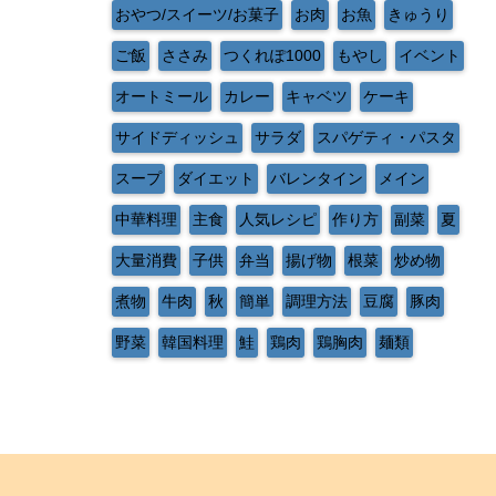
おやつ/スイーツ/お菓子
お肉
お魚
きゅうり
ご飯
ささみ
つくれぽ1000
もやし
イベント
オートミール
カレー
キャベツ
ケーキ
サイドディッシュ
サラダ
スパゲティ・パスタ
スープ
ダイエット
バレンタイン
メイン
中華料理
主食
人気レシピ
作り方
副菜
夏
大量消費
子供
弁当
揚げ物
根菜
炒め物
煮物
牛肉
秋
簡単
調理方法
豆腐
豚肉
野菜
韓国料理
鮭
鶏肉
鶏胸肉
麺類