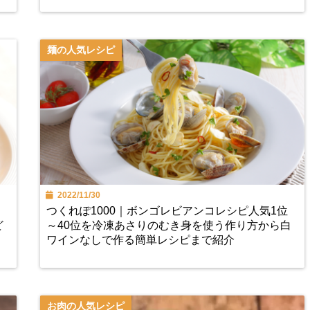
麺の人気レシピ
2022/11/30
つくれぽ1000｜ボンゴレビアンコレシピ人気1位
ど
～40位を冷凍あさりのむき身を使う作り方から白
ワインなしで作る簡単レシピまで紹介
お肉の人気レシピ