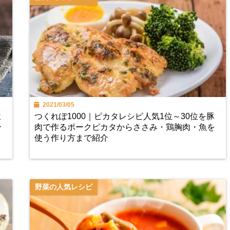
2021/03/05
位
つくれぽ1000｜ピカタレシピ人気1位～30位を豚
ン
肉で作るポークピカタからささみ・鶏胸肉・魚を
使う作り方まで紹介
野菜の人気レシピ