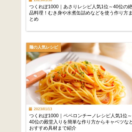
2023/01/30
つくれぽ1000｜あさりレシピ人気1位～40位の
品料理！むき身や水煮缶詰めなどを使う作り方
とめ
麺の人気レシピ
2023/01/13
つくれぽ1000｜ペペロンチーノレシピ人気1位～
40位の殿堂入りを簡単な作り方からキャベツな
おすすめ具材まで紹介