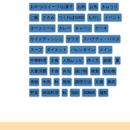
おやつ/スイーツ/お菓子
お肉
お魚
きゅうり
ご飯
ささみ
つくれぽ1000
もやし
イベント
オートミール
カレー
キャベツ
ケーキ
サイドディッシュ
サラダ
スパゲティ・パスタ
スープ
ダイエット
バレンタイン
メイン
中華料理
主食
人気レシピ
作り方
副菜
夏
大量消費
子供
弁当
揚げ物
根菜
炒め物
煮物
牛肉
秋
簡単
調理方法
豆腐
豚肉
野菜
韓国料理
鮭
鶏肉
鶏胸肉
麺類