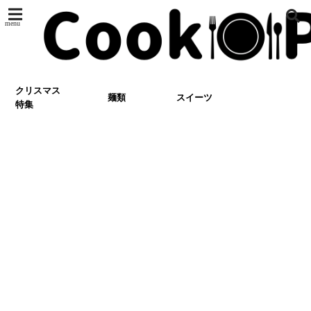
menu
クリスマス
麺類
スイーツ
特集