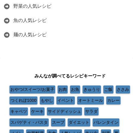
野菜の人気レシピ
魚の人気レシピ
麺の人気レシピ
みんなが調べてるレシピキーワード
おやつ/スイーツ/お菓子
お肉
お魚
きゅうり
ご飯
ささみ
つくれぽ1000
もやし
イベント
オートミール
カレー
キャベツ
ケーキ
サイドディッシュ
サラダ
スパゲティ・パスタ
スープ
ダイエット
バレンタイン