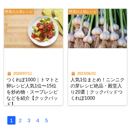
野菜の人気レシピ
野菜の人気レシピ
2020/07/11
2023/06/21
つくれぽ1000｜トマトと
人気1位まとめ！ニンニク
卵レシピ人気1位〜15位
の芽レシピ絶品・殿堂入
を炒め物・スープレシピ
り20選｜クックパッドつ
などを紹介【クックパッ
くれぽ1000
ド】
1
2
3
4
5